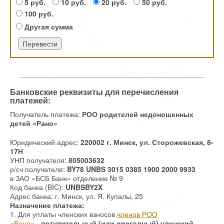
5 руб.
10 руб.
20 руб.
50 руб.
100 руб.
Другая сумма
Банковские реквизиты для перечисления
платежей:
Получатель платежа:
РОО родителей недоношенных
детей «Рано»
Юридический адрес:
220002 г. Минск, ул. Сторожевская, 8-
17Н
УНП получателя:
805003632
р/сч получателя:
BY78 UNBS 3015 0385 1900 2000 9933
в ЗАО «БСБ Банк» отделение № 9
Код банка (BIC):
UNBSBY2X
Адрес банка: г. Минск, ул. Я. Купалы, 25
Назначение платежа:
1. Для уплаты членских взносов
членов РОО
«Рано»
-
вступительный (или ежегодный) членский